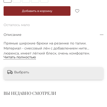
Добавить в корзину
Осталось мало
Описание
Прямые широкие брюки на резинке по талии.
Материал - смесовый лён с добавлением нитей
люрекса, имеет лёгкий блеск, очень комфортен.
Читать полностью
По переду брюки дополнены карманами.
Брюки отлично смотрятся в сочетании с топом
из этой же ткани.
Выбрать
ВЫ НЕДАВНО СМОТРЕЛИ