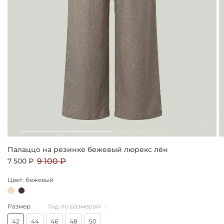
Палаццо на резинке бежевый люрекс лён
7 500 ₽
9 100 ₽
Цвет: бежевый
Размер
Гид по размерам
42
44
46
48
50