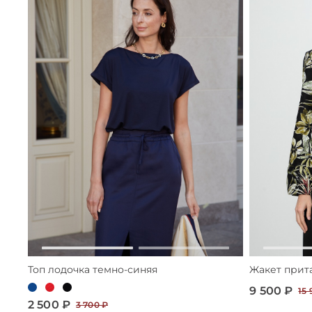
Топ лодочка темно-синяя
Жакет прит
9 500 ₽
15 
2 500 ₽
3 700 ₽