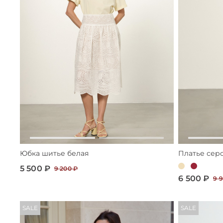
Юбка шитье белая
Платье серо
5 500 ₽
9 200 ₽
6 500 ₽
9 
SALE
SALE