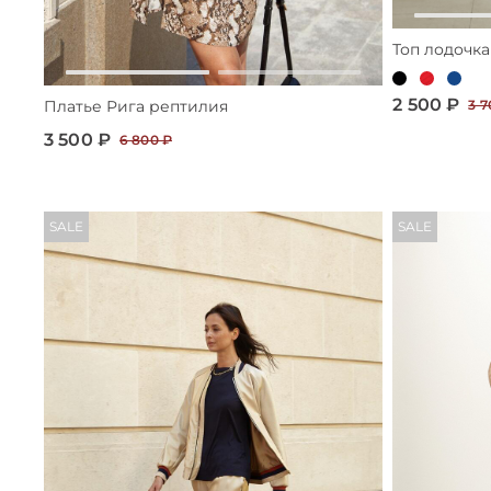
Топ лодочка
2 500 ₽
Платье Рига рептилия
3 7
3 500 ₽
6 800 ₽
SALE
SALE