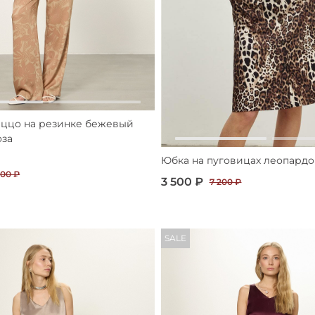
ццо на резинке бежевый
оза
Юбка на пуговицах леопардо
200 ₽
3 500 ₽
7 200 ₽
SALE