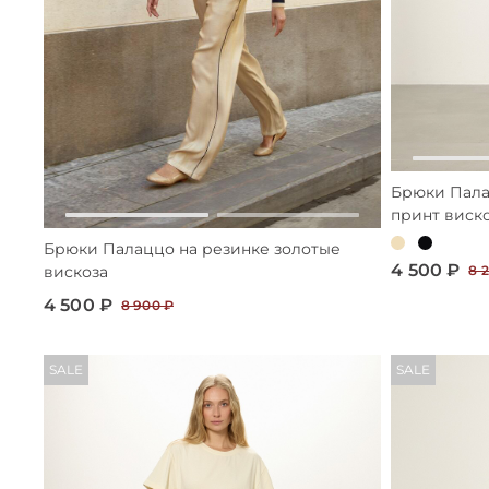
Брюки Пала
принт виск
Брюки Палаццо на резинке золотые
4 500 ₽
вискоза
8 
4 500 ₽
8 900 ₽
SALE
SALE