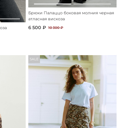
Брюки Палаццо боковая молния черная
атласная вискоза
6 500 ₽
оза
10 300 ₽
SALE