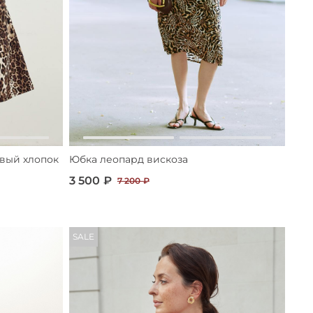
вый хлопок
Юбка леопард вискоза
3 500 ₽
7 200 ₽
SALE