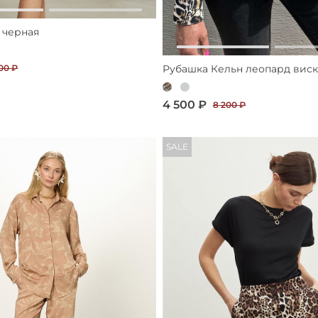
 черная
Рубашка Кельн леопард виск
00 ₽
4 500 ₽
8 200 ₽
SALE