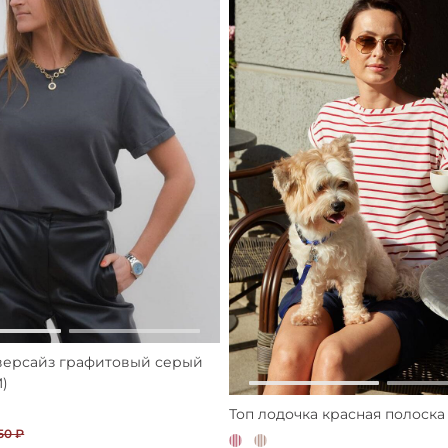
версайз графитовый серый
M)
Топ лодочка красная полоска
50 ₽