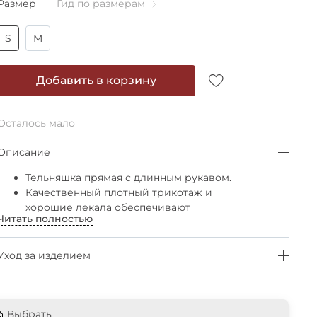
Размер
Гид по размерам
S
M
Добавить в корзину
Осталось мало
Описание
Тельняшка прямая с длинным рукавом.
Качественный плотный трикотаж и
хорошие лекала обеспечивают
Читать полностью
комфортную посадку на любую фигуру.
Можно носить в заправленном виде и
навыпус
Уход за изделием
Выбрать