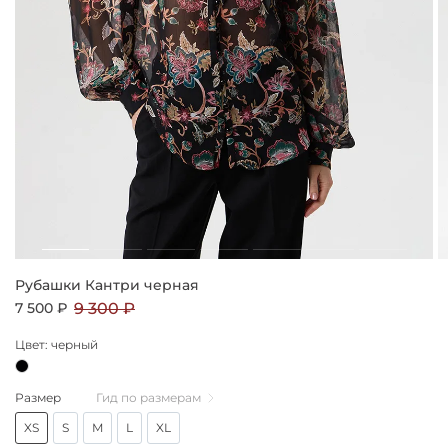
Рубашки Кантри черная
7 500 ₽
9 300 ₽
Цвет: черный
Размер
Гид по размерам
XS
S
M
L
XL