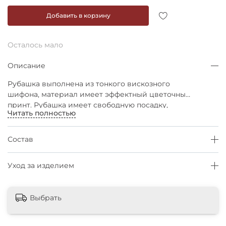
Добавить в корзину
Осталось мало
Описание
Рубашка выполнена из тонкого вискозного
шифона, материал имеет эффектный цветочный
принт. Рубашка имеет свободную посадку,
Читать полностью
спущенную линию плеча, длинный рукав и
декоративные треугольные кокетки спереди и
сзади. Рубашка застегивается на миниатюрные
Состав
пуговки с воздушными петлями. Отлично
сочетается с джинсами и однотонными
Уход за изделием
брюками, юбками.
Выбрать