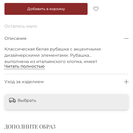
Добавить в корзину
Осталось мало
Описание
Классическая белая рубашка с акцентными
дизайнерскими элементами. Рубашка
выполнена из итальянского хлопка, имеет
Читать полностью
премиальную обработку швов,
брендированную фурнитуру. Рубашка выглядит
необычно благодаря широким манжетам с
Уход за изделием
отворотами и завязкам на спинке, которыми
можно регулировать степень приталенности
изделия. Такая рубашка будет стильно
Выбрать
смотреться в офисном или кэжуальном луке, а
также поможет составить эффектный вечерний
образ, если дополнить его нарядной юбкой/
брюками и массивными украшениями.
ДОПОЛНИТЕ ОБРАЗ