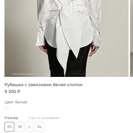
Рубашка с завязками белая хлопок
9 300 ₽
Цвет: белый
Размер
Гид по размерам
XS
M
L
XL