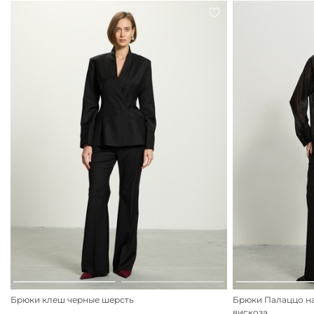
Брюки клеш черные шерсть
Брюки Палаццо н
вискоза