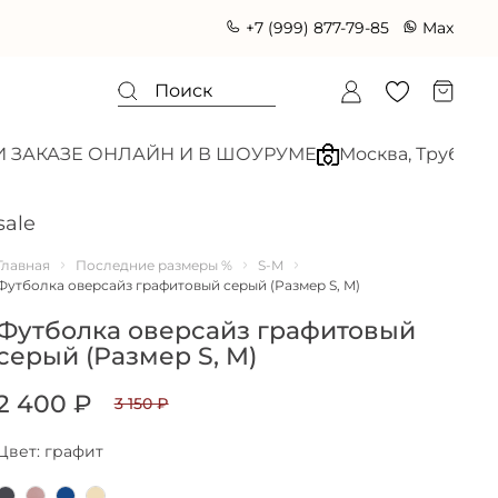
+7 (999) 877-79-85
Max
АЗЕ ОНЛАЙН И В ШОУРУМЕ
Москва, Трубная ул., 21
sale
Главная
Последние размеры %
S-M
Футболка оверсайз графитовый серый (Размер S, M)
Футболка оверсайз графитовый
серый (Размер S, M)
2 400 ₽
3 150 ₽
Цвет: графит