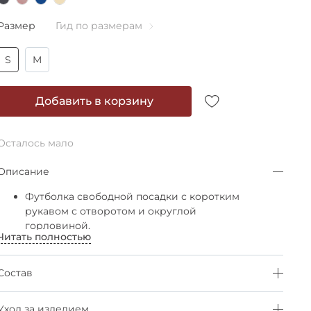
Размер
Гид по размерам
S
M
Добавить в корзину
Осталось мало
Описание
Футболка свободной посадки с коротким
рукавом с отворотом и округлой
горловиной.
Читать полностью
Качественный плотный хлопок, обработка
горловины спинки и плечевых швов
силиконовой лентой обеспечивают
Состав
сохранение первоначального внешнего
вида и цвета изделия после многих
Уход за изделием