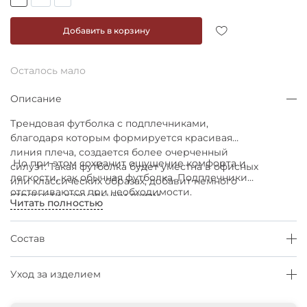
Добавить в корзину
Осталось мало
Описание
Трендовая футболка с подплечниками,
благодаря которым формируется красивая
линия плеча, создается более очерченный
Но при этом сохранит ощущение комфорта и
силуэт. Такая футболка будет уместна в офисных
легкости, как обычная футболка. Подплечники
или классических образах, добавит немного
отстегиваются при необходимости.
строгости кэжуальным лукам.
Читать полностью
Состав
Уход за изделием