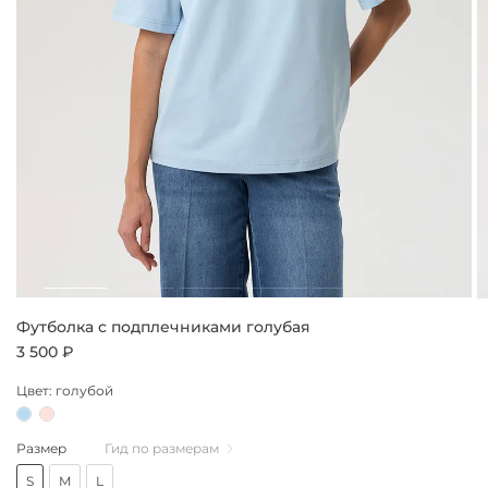
Футболка c подплечниками голубая
3 500 ₽
Цвет: голубой
Размер
Гид по размерам
S
M
L