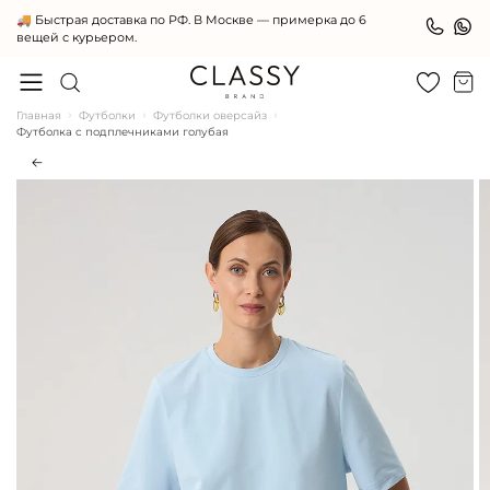
Женская одежда премиального качества
Главная
Футболки
Футболки оверсайз
Футболка c подплечниками голубая